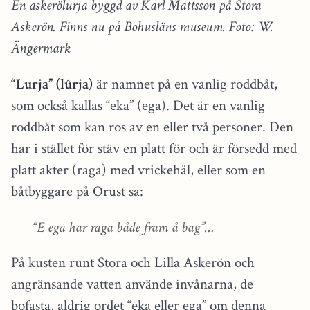
En askerölurja byggd av Karl Mattsson på Stora
Askerön. Finns nu på Bohusläns museum. Foto: W.
Ängermark
“Lurja” (lûrja)
är namnet på en vanlig roddbåt,
som också kallas “eka” (ega). Det är en vanlig
roddbåt som kan ros av en eller två personer. Den
har i stället för stäv en platt för och är försedd med
platt akter (raga) med vrickehål, eller som en
båtbyggare på Orust sa:
“E ega har raga både fram å bag”…
På kusten runt Stora och Lilla Askerön och
angränsande vatten använde invånarna, de
bofasta, aldrig ordet “eka eller ega” om denna