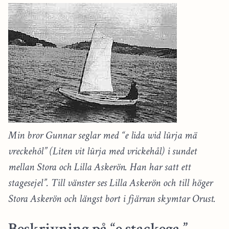
Min bror Gunnar seglar med “e lida wid lûrja mä
vreckehôl” (Liten vit lûrja med vrickehål) i sundet
mellan Stora och Lilla Askerön. Han har satt ett
stagesejel”. Till vänster ses Lilla Askerön och till höger
Stora Askerön och längst bort i fjärran skymtar Orust.
Beskrivning på “e stackega.”