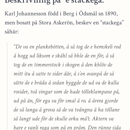
Karl Johannesson född i Berg i Ödsmål sn 1890,
men bosatt på Stora Askerön, beskev en “stackega”
såhär:
“De va en plankebôtten, å så tog de e hemskeli rod
å hogg ud liksom e skåhl så bhle de en för, å så
tog de en timmerstock i skogen å den khlöv de
mitt itu å satte te sider där, å s’en ovanpå de så
sätte de e bräda å sedan byggde de ud va de kalla
rosider, två vingar som de hade tôlleklampane på,
ud på än, för ega va för smal å ro. å årera gjorde
de så langa å grova så de va tvångna å ha tôllane
så langt ude för de skulle orka mä’t. Aktern va
bare e vanli raga som på en pråm. Den rûnne sida