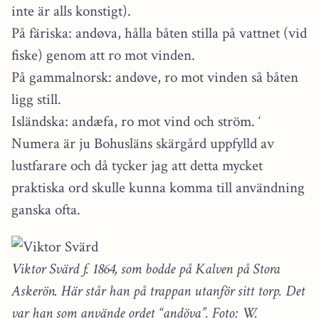
inte är alls konstigt).
På färiska: andøva, hålla båten stilla på vattnet (vid
fiske) genom att ro mot vinden.
På gammalnorsk: andøve, ro mot vinden så båten
ligg still.
Isländska: andæfa, ro mot vind och ström. ‘
Numera är ju Bohusläns skärgård uppfylld av
lustfarare och då tycker jag att detta mycket
praktiska ord skulle kunna komma till användning
ganska ofta.
Viktor Svärd f. 1864, som bodde på Kalven på Stora
Askerön. Här står han på trappan utanför sitt torp. Det
var han som använde ordet “andöva”. Foto: W.