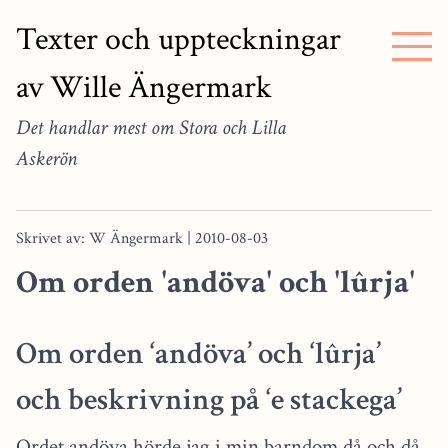
Texter och uppteckningar
av Wille Ängermark
Det handlar mest om Stora och Lilla
Askerön
Skrivet av: W Ängermark | 2010-08-03
Om orden 'andöva' och 'lûrja'
Om orden ‘andöva’ och ‘lûrja’
och beskrivning på ‘e stackega’
Ordet andöva hörde jag i min barndom då och då