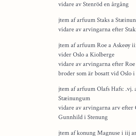
vidare av Stenröd en årgång
jtem af arfuum Staks a Stæinung
vidare av arvingarna efter Stak
jtem af arfuum Roe a Askeøy iii
vider Oslo a Kiolberge
vidare av arvingarna efter Roe
broder som är bosatt vid Oslo 
jtem af arfuum Olafs Hafs: .vj.
Stæinungum
vidare av arvingarna arv efter
Gunnhild i Stenung
jtem af konung Magnuse i iij a