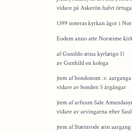
vidare på Askerön halvt örtugab
1399 noteras kyrkan ägor i No
Eodem anno atte Noræime kirki
af Gunildo æina kyrlæigo 1)
av Gunhild en kolega
jtem af bondonom .v. aarganga
vidare av bonden 5 årgångar
jtem af arfuum Sale Amundasyn
vidare av arvingarna efter Sau
jtem af Stæinrode æin aargang