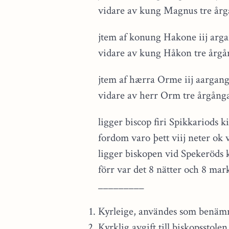
vidare av kung Magnus tre år
jtem af konung Hakone iij arg
vidare av kung Håkon tre årgå
jtem af hærra Orme iij aargan
vidare av herr Orm tre årgång
ligger biscop firi Spikkariods
fordom varo þett viij neter ok v
ligger biskopen vid Spekeröds
förr var det 8 nätter och 8 mar
_________
Kyrleige, användes som benämni
Kyrklig avgift till biskopsstol