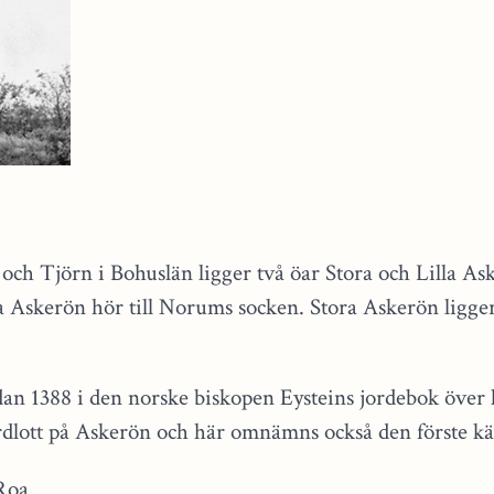
och Tjörn i Bohuslän ligger två öar Stora och Lilla Ask
a Askerön hör till Norums socken. Stora Askerön ligge
n 1388 i den norske biskopen Eysteins jordebok över
rdlott på Askerön och här omnämns också den förste k
 Roa