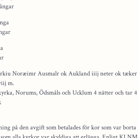
gångar
anga
ngar
ga
ar
 kirkiu Noræimr Ausmalr ok Aukland iiij neter ok tæker 
iij m.
 kyrka, Norums, Ödsmåls och Ucklum 4 nätter och tar 
k
ng på den avgift som betalades för kor som var borta 
en som alla kyrkor var skyldiga att erlägga. Enligt KLN