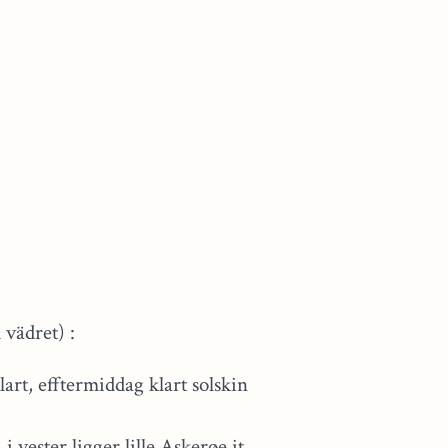
 vädret) :
art, efftermiddag klart solskin
i vester ligger lille Askerøe it