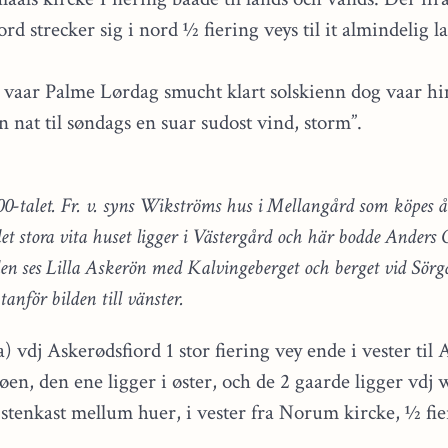
rd strecker sig i nord ½ fiering veys til it almindelig la
vaar Palme Lørdag smucht klart solskienn dog vaar hi
en nat til søndags en suar sudost vind, storm”.
800-talet. Fr. v. syns Wikströms hus i Mellangård som köpes 
et stora vita huset ligger i Västergård och här bodde Anders
n ses Lilla Askerön med Kalvingeberget och berget vid Sörgår
anför bilden till vänster.
 vdj Askerødsfiord 1 stor fiering vey ende i vester til 
en, den ene ligger i øster, och de 2 gaarde ligger vdj w
stenkast mellum huer, i vester fra Norum kircke, ½ fieri