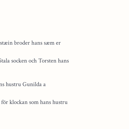
orstæin broder hans sæm er
Stala socken och Torsten hans
ans hustru Gunilda a
 för klockan som hans hustru