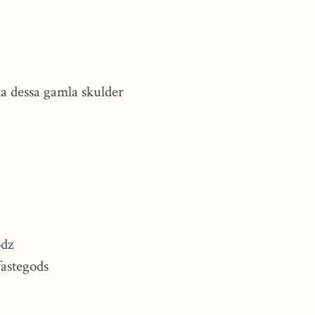
a dessa gamla skulder
odz
fastegods