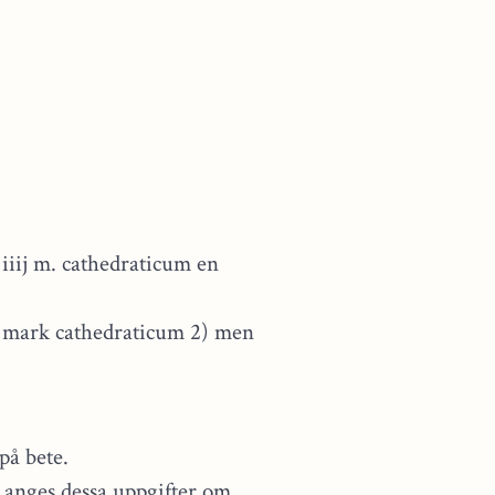
iiij m. cathedraticum en
4 mark cathedraticum 2) men
på bete.
M anges dessa uppgifter om