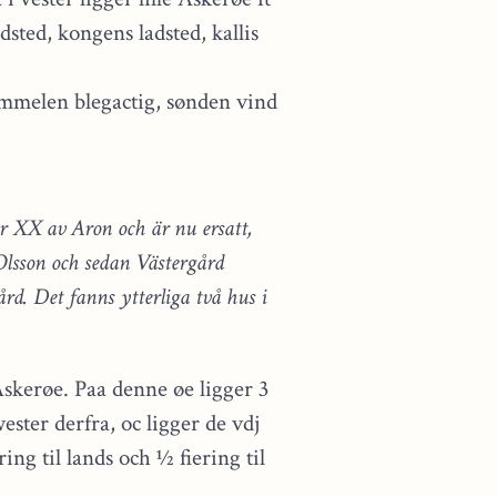
dsted, kongens ladsted, kallis
mmelen blegactig, sønden vind
år XX av Aron och är nu ersatt,
 Olsson och sedan Västergård
d. Det fanns ytterliga två hus i
Askerøe. Paa denne øe ligger 3
ester derfra, oc ligger de vdj
ng til lands och ½ fiering til