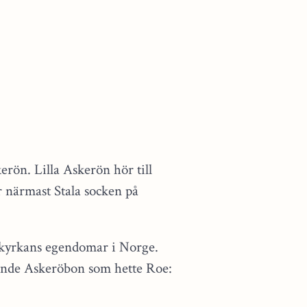
erön. Lilla Askerön hör till
r närmast Stala socken på
 kyrkans egendomar i Norge.
ände Askeröbon som hette Roe: