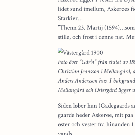
lidet sund imellum, Askerøes fio
Starkier…
”Thenn 23. Martij (1594)…som 
stille, och frost i denne nat. M
Foto över “Går’n” från slutet av 1
Christian Jeansson i Mellangård, d
Anders Andersson hus. I bakgrunde
Mellangård och Östergård ligger ut
Siden løber hun (Gadegaards aa)
gaarde heder Askerøe, mit paa ø
øster och vester fra hinanden 1 
vands.