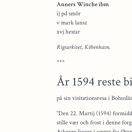
Anners Winche ibm
ij pd smör
v mark lansz
xvj hestar
Rigsarkivet, Köbenhavn.
***
År 1594 reste b
på sin visitationsresa i Bohusl
“Den 22. Martij (1594) formidda
stille vær och frost i denne for
Askerøe ligger i vester fra Øysm