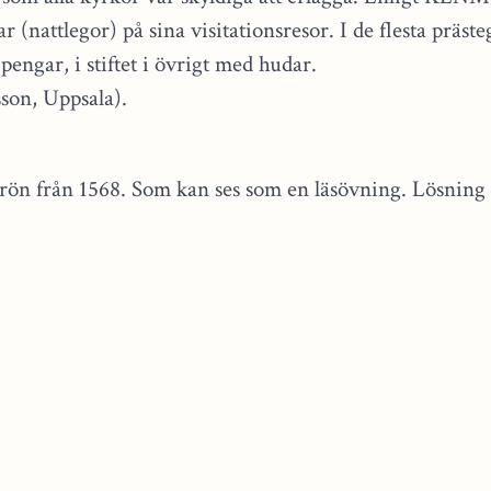
ar (nattlegor) på sina visitationsresor. I de flesta präst
pengar, i stiftet i övrigt med hudar.
son, Uppsala).
rön från 1568. Som kan ses som en läsövning. Lösning