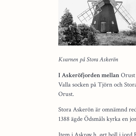
Kvarnen på Stora Askerön
I Askeröfjorden mellan
Orust 
Valla socken på Tjörn och Stor
Orust.
Stora Askerön är omnämnd reda
1388 ägde Ödsmåls kyrka en jo
Jtem j Askrøy h. ørt boll j iord