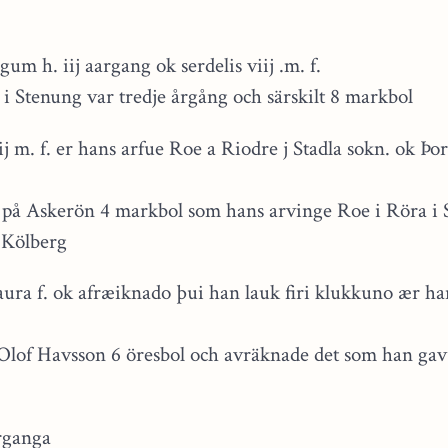
um h. iij aargang ok serdelis viij .m. f.
 i Stenung var tredje årgång och särskilt 8 markbol
j m. f. er hans arfue Roe a Riodre j Stadla sokn. ok Þ
 på Askerön 4 markbol som hans arvinge Roe i Röra i 
i Kölberg
 aura f. ok afræiknado þui han lauk firi klukkuno ær h
 Olof Havsson 6 öresbol och avräknade det som han gav
rganga