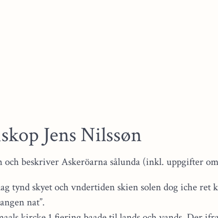
iskop Jens Nilssøn
än och beskriver Askeröarna sålunda (inkl. uppgifter om
g tynd skyet och vndertiden skien solen dog iche ret kl
gangen nat”.
aals kircke 1 fiering baade til lands och vands. Der ifra 