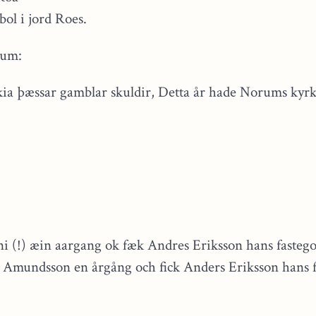
ol i jord Roes.
rum:
a þæssar gamblar skuldir, Detta år hade Norums kyrk
i (!) æin aargang ok fæk Andres Eriksson hans fasteg
l Amundsson en årgång och fick Anders Eriksson hans 