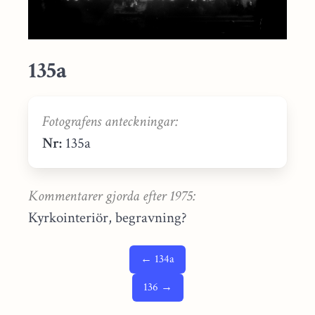
135a
Fotografens anteckningar:
Nr:
135a
Kommentarer gjorda efter 1975:
Kyrkointeriör, begravning?
← 134a
136 →